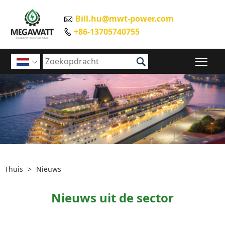
Bill.hu@mwt-power.com

+86-13705740755


Scha

Thuis
>
Nieuws
Nieuws uit de sector