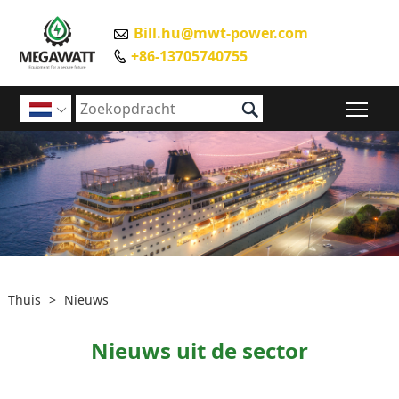
Bill.hu@mwt-power.com

+86-13705740755


Scha

Thuis
>
Nieuws
Nieuws uit de sector