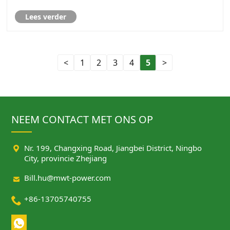
Lees verder
<
1
2
3
4
5
>
NEEM CONTACT MET ONS OP

Nr. 199, Changxing Road, Jiangbei District, Ningbo
City, provincie Zhejiang

Bill.hu@mwt-power.com

+86-13705740755